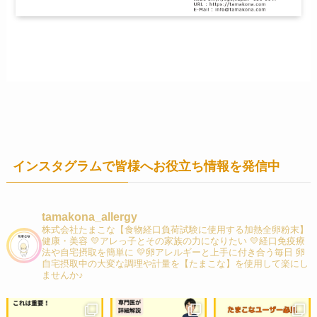
インスタグラムで皆様へお役立ち情報を発信中
tamakona_allergy
株式会社たまこな【食物経口負荷試験に使用する加熱全卵粉末】
健康・美容 💛アレっ子とその家族の力になりたい 💛経口免疫療
法や自宅摂取を簡単に 💛卵アレルギーと上手に付き合う毎日 卵
自宅摂取中の大変な調理や計量を【たまこな】を使用して楽にし
ませんか♪