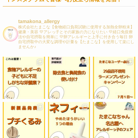
tamakona_allergy
株式会社たまこな【食物経口負荷試験に使用する加熱全卵粉末】
健康・美容 💛アレっ子とその家族の力になりたい 💛経口免疫療
法や自宅摂取を簡単に 💛卵アレルギーと上手に付き合う毎日 卵
自宅摂取中の大変な調理や計量を【たまこな】を使用して楽にし
ませんか♪