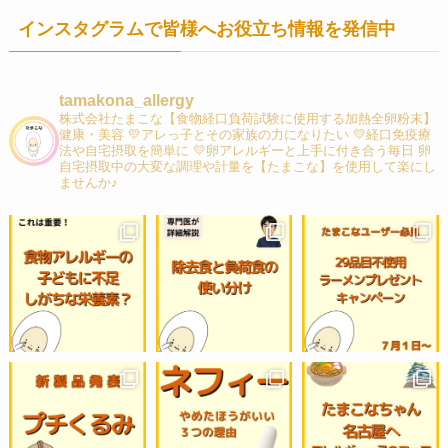
インスタグラムで皆様へお役立ち情報を発信中
tamakona_allergy
株式会社たまこな【食物経口負荷試験に使用する加熱全卵粉末】
健康・美容 💛アレっ子とその家族の力になりたい 💛経口免疫療
法や自宅摂取を簡単に 💛卵アレルギーと上手に付き合う毎日 卵
自宅摂取中の大変な調理や計量を【たまこな】を使用して楽にし
ませんか♪