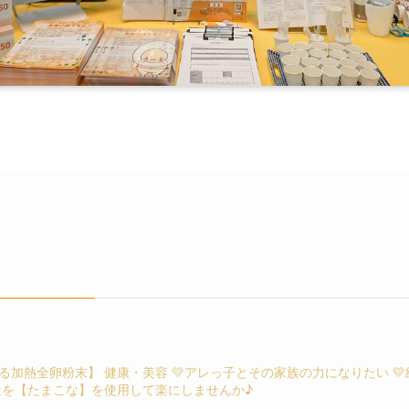
加熱全卵粉末】 健康・美容 💛アレっ子とその家族の力になりたい 💛
量を【たまこな】を使用して楽にしませんか♪